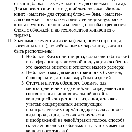
страниц блока — 3мм, «вылеты» для обложки — 5мм).
Для многостраничных изданий/каталогов/альбомов/
книг: «вылеты» для страниц блока — 3мм, «вылеты»
для обложки — в соответствии с её индивидуальным
кроем с учетом толщины корешка, способа скрепления
блока с обложкой и др.тех.моментов конкретного
тиража).
Значимые элементы дизайна (текст, номер страницы,
логотипы и т.п.), во избежание их зарезания, должны
быть расположены:
Не ближе 3мм от линии реза, фальцовки (биговки)
и перфорации для листовой продукции (особенно
это касается визиток и этикеток малого размера).
Не ближе 5 мм для многостраничных буклетов,
брошюр, книг, а также вырубных изделий.
Отступы внутрь обрезного формата для
многостраничных изданий/книг определяются в
соответствии с индивидуальной дизайн-
концепцией конкретного издания, а также с
учетом: общепринятых действующих
полиграфических норм/стандартов для данного
вида продукции, расположения текста
и изображений на левой/правой полосе, способа
скрепления блока с обложкой и др. тех.моментов
конкретного тиража).