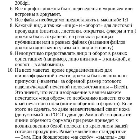
300dpi.
Все шрифты должны быть переведены в «кривые» или
встроены в документ.
Все файлы необходимо предоставлять в масштабе 1:1
Каждый вид, а так же «лицо» и «оборот» для листовой
продукции (визитки, листовки, открытки, флаеры и т.п.)
должны быть сохранены на разных страницах
публикации или в разных файлах (названия файлов
должны однозначно указывать вид и сторону).
Недопустимо предоставлять лицо и оборот в разных
ориентациях (например, лицо визитки – в книжной, а
оборот – в альбомной).
На всех макетах, кроме предназначенных для
широкоформатной печати, должны быть выполнены
припуски («вылеты» за обрезной размер готового
изделия/каждой печатной полосы/страницы – Bleed).
Это значит, что если изображение в вашем макете
печатается «под обрез», то необходимо вывести его за
край печатного поля (линию обрезного формата). Если
этого не сделать, то даже незначительный сдвиг ножа
(допустимый по ГОСТ сдвиг до 2мм в обе стороны от
линии обрезного формата) при резке приведет к
возникновению белой полоски по краю листа вашей
готовой продукции. Размер «вылетов» стандартный
— 3мм. При брошюровке «на скобу»: «вылеты» для