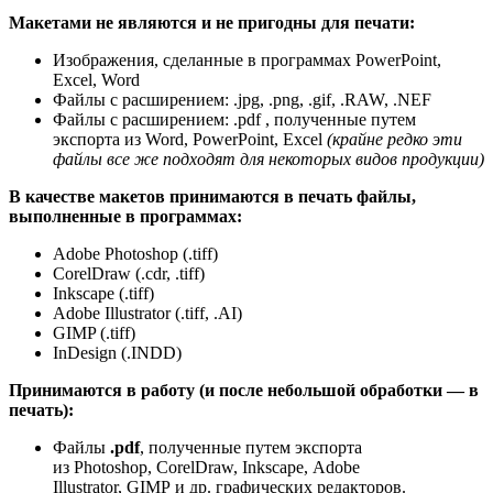
Макетами не являются и не пригодны для печати:
Изображения, сделанные в программах PowerPoint,
Excel, Word
Файлы с расширением: .jpg, .png, .gif, .RAW, .NEF
Файлы с расширением: .pdf , полученные путем
экспорта из Word, PowerPoint, Excel
(крайне редко эти
файлы все же подходят для некоторых видов продукции)
В качестве макетов принимаются в печать файлы,
выполненные в программах:
Adobe Photoshop (.tiff)
CorelDraw (.cdr, .tiff)
Inkscape (.tiff)
Adobe Illustrator (.tiff, .AI)
GIMP (.tiff)
InDesign (.INDD)
Принимаются в работу (и после небольшой обработки — в
печать):
Файлы
.pdf
, полученные путем экспорта
из Photoshop, CorelDraw, Inkscape, Adobe
Illustrator, GIMP и др. графических редакторов.