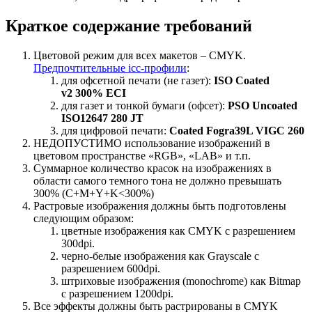
Краткое содержание требований
Цветовой режим для всех макетов – CMYK.
Предпочтительные icc-профили
:
для офсетной печати (не газет):
ISO Coated
v2 300% ECI
для газет и тонкой бумаги (офсет):
PSO Uncoated
ISO12647 280 JT
для цифровой печати:
Coated Fogra39L VIGC 260
НЕДОПУСТИМО использование изображений в
цветовом пространстве «RGB», «LAB» и т.п.
Суммарное количество красок на изображениях в
области самого темного тона не должно превышать
300% (C+M+Y+K<300%)
Растровые изображения должны быть подготовлены
следующим образом:
цветные изображения как CMYK с разрешением
300dpi.
черно-белые изображения как Grayscale с
разрешением 600dpi.
штриховые изображения (monochrome) как Bitmap
c разрешением 1200dpi.
Все эффекты должны быть растрированы в CMYK