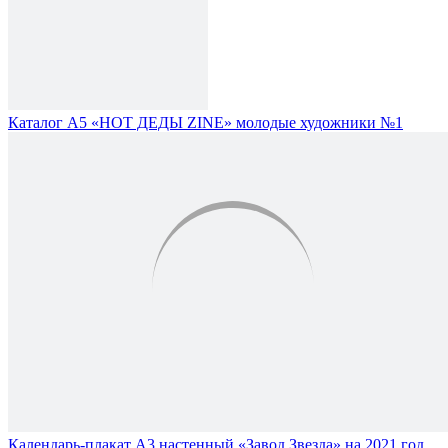
Каталог А5 «HOT ДЕДЫ ZINE» молодые художники №1
Календарь-плакат А3 настенный «Завод Звезда» на 2021 год