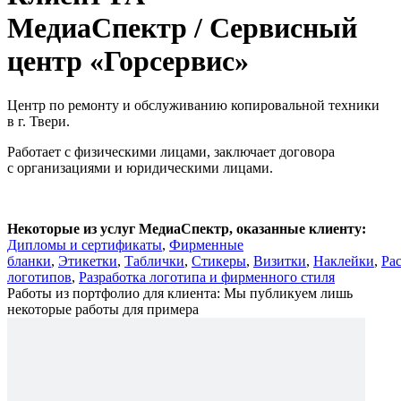
МедиаСпектр /
Сервисный
центр «Горсервис»
Центр по ремонту и обслуживанию копировальной техники
в г. Твери.
Работает с физическими лицами, заключает договора
с организациями и юридическими лицами.
Некоторые из услуг МедиаСпектр, оказанные клиенту:
Дипломы и сертификаты
,
Фирменные
бланки
,
Этикетки
,
Таблички
,
Стикеры
,
Визитки
,
Наклейки
,
Ра
логотипов
,
Разработка логотипа и фирменного стиля
Работы из портфолио для клиента:
Мы публикуем лишь
некоторые работы для примера