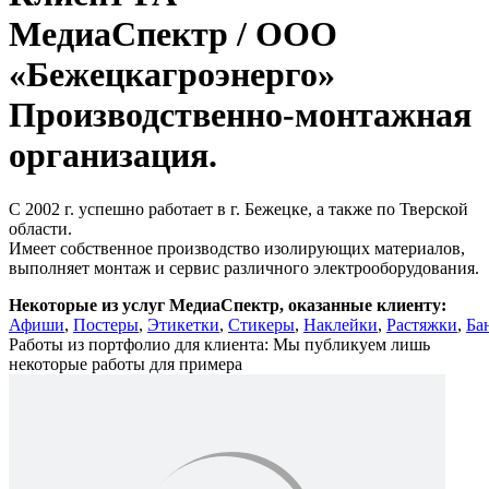
МедиаСпектр /
ООО
«Бежецкагроэнерго»
Производственно-монтажная
организация.
С 2002 г. успешно работает в г. Бежецке, а также по Тверской
области.
Имеет собственное производство изолирующих материалов,
выполняет монтаж и сервис различного электрооборудования.
Некоторые из услуг МедиаСпектр, оказанные клиенту:
Афиши
,
Постеры
,
Этикетки
,
Стикеры
,
Наклейки
,
Растяжки
,
Ба
Работы из портфолио для клиента:
Мы публикуем лишь
некоторые работы для примера