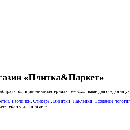
газин «Плитка&Паркет»
одбирать облицовочные материалы, необходимые для создания ую
етки
,
Таблички
,
Стикеры
,
Визитки
,
Наклейки
,
Создание логоти
ые работы для примера