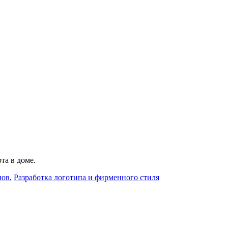
та в доме.
пов
,
Разработка логотипа и фирменного стиля