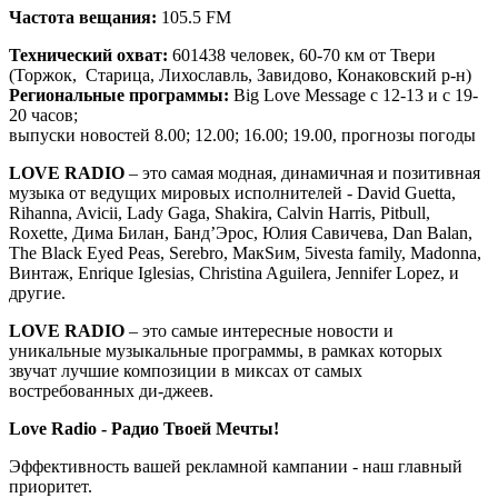
Частота вещания:
105.5 FM
Технический охват:
601438 человек, 60-70 км от Твери
(Торжок, Старица, Лихославль, Завидово, Конаковский р-н)
Региональные программы:
Big Love Message с 12-13 и с 19-
20 часов;
выпуски новостей 8.00; 12.00; 16.00; 19.00, прогнозы погоды
LOVE RADIO
– это cамая модная, динамичная и позитивная
музыка от ведущих мировых исполнителей - David Guetta,
Rihanna, Avicii, Lady Gaga, Shakira, Calvin Harris, Pitbull,
Roxette, Дима Билан, Банд’Эрос, Юлия Савичева, Dan Balan,
The Black Eyed Peas, Serebro, МакSим, 5ivesta family, Madonna,
Винтаж, Enrique Iglesias, Christina Aguilera, Jennifer Lopez, и
другие.
LOVE RADIO
– это самые интересные новости и
уникальные музыкальные программы, в рамках которых
звучат лучшие композиции в миксах от самых
востребованных ди-джеев.
Love Radio - Радио Твоей Мечты!
Эффективность вашей рекламной кампании - наш главный
приоритет.