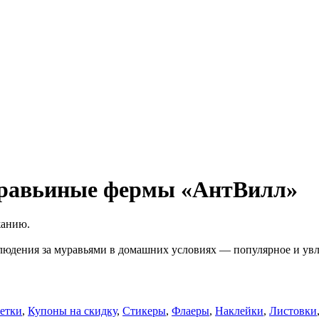
равьиные фермы «АнтВилл»
жанию.
юдения за муравьями в домашних условиях — популярное и увлек
етки
,
Купоны на скидку
,
Стикеры
,
Флаеры
,
Наклейки
,
Листовки