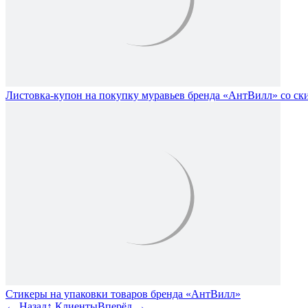
Листовка-купон на покупку муравьев бренда «АнтВилл» со ск
Стикеры на упаковки товаров бренда «АнтВилл»
←
Назад
↑
Клиенты
Вперёд
→