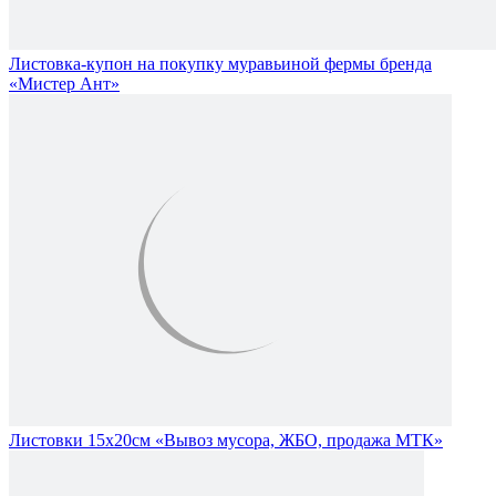
Листовка-купон на покупку муравьиной фермы бренда
«Мистер Ант»
Листовки 15х20см «Вывоз мусора, ЖБО, продажа МТК»