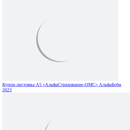
Купон-листовка А5 «АльфаСтрахование-ОМС» АльфаБеби
2023