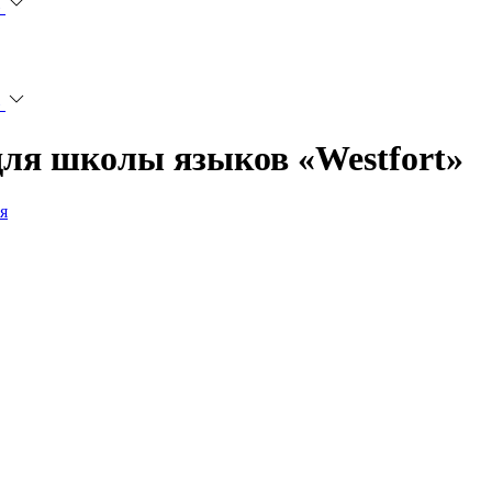
»
»
ля школы языков «Westfort»
я