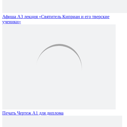
Афиша А3 лекция «Святитель Киприан и его тверские
ученики»
Печать Чертеж А1 для диплома