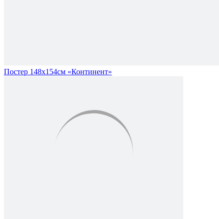
Постер 148х154см «Континент»