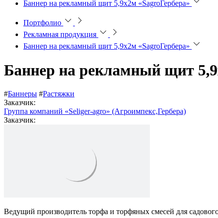
Баннер на рекламный щит 5,9х2м «SagroГербера»
Портфолио
Рекламная продукция
Баннер на рекламный щит 5,9х2м «SagroГербера»
Баннер на рекламный щит 5,9
#
Баннеры
#
Растяжки
Заказчик:
Группа компаний «Seliger-agro» (Агроимпекс,Гербера)
Заказчик:
Ведущий производитель торфа и торфяных смесей для садового,