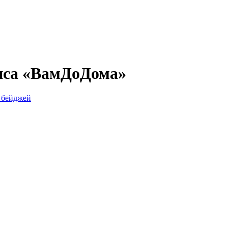
виса «ВамДоДома»
ь бейджей