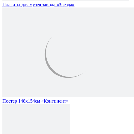
Плакаты для музея завода «Звезда»
Постер 148х154см «Континент»