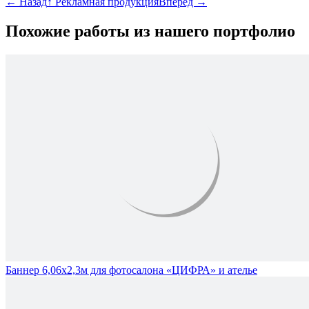
←
Назад
↑
Рекламная продукция
Вперёд
→
Похожие работы из нашего портфолио
Баннер 6,06х2,3м для фотосалона «ЦИФРА» и ателье