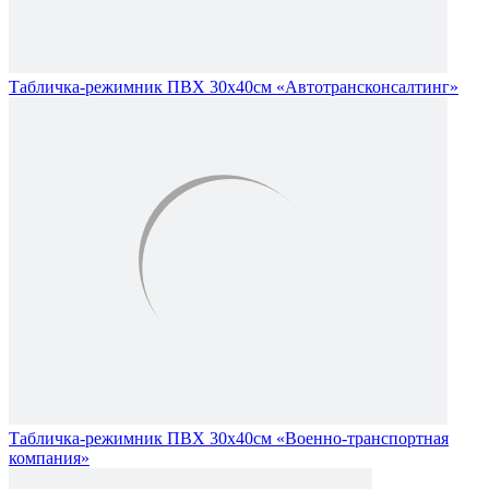
Табличка-режимник ПВХ 30х40см «Автотрансконсалтинг»
Табличка-режимник ПВХ 30х40см «Военно-транспортная
компания»