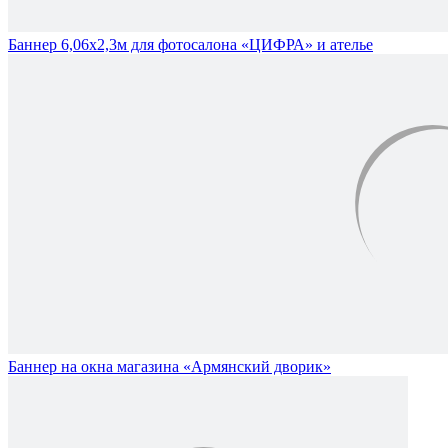
Баннер 6,06х2,3м для фотосалона «ЦИФРА» и ателье
Баннер на окна магазина «Армянский дворик»