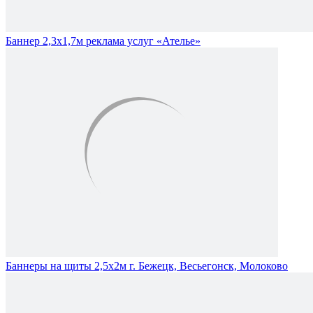
Баннер 2,3х1,7м реклама услуг «Ателье»
Баннеры на щиты 2,5х2м г. Бежецк, Весьегонск, Молоково