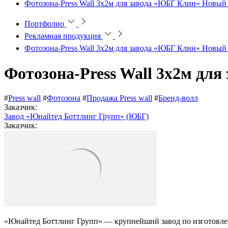
Фотозона-Press Wall 3х2м для завода «ЮБГ Клин» Новый 
Портфолио
Рекламная продукция
Фотозона-Press Wall 3х2м для завода «ЮБГ Клин» Новый 
Фотозона-Press Wall 3х2м дл
#
Press wall
#
Фотозона
#
Продажа Press wall
#
Бренд-волл
Заказчик:
Завод «Юнайтед Боттлинг Групп» (ЮБГ)
Заказчик:
«Юнайтед Боттлинг Групп» — крупнейший завод по изготовле