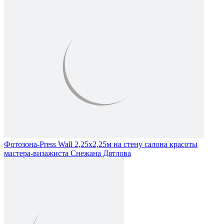
Фотозона-Press Wall 2,25х2,25м на стену салона красоты
мастера-визажиста Снежана Дятлова